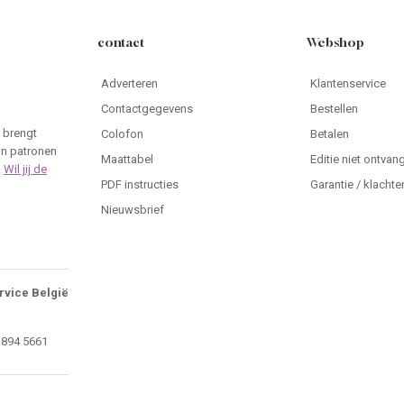
contact
Webshop
Adverteren
Klantenservice
Contactgegevens
Bestellen
 brengt
Colofon
Betalen
an patronen
Maattabel
Editie niet ontvan
.
Wil jij de
PDF instructies
Garantie / klachte
Nieuwsbrief
rvice België
 894 5661