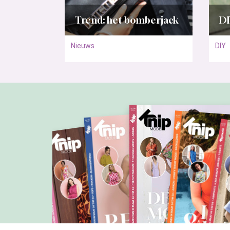
Trend: het bomberjack
DI
Nieuws
DIY