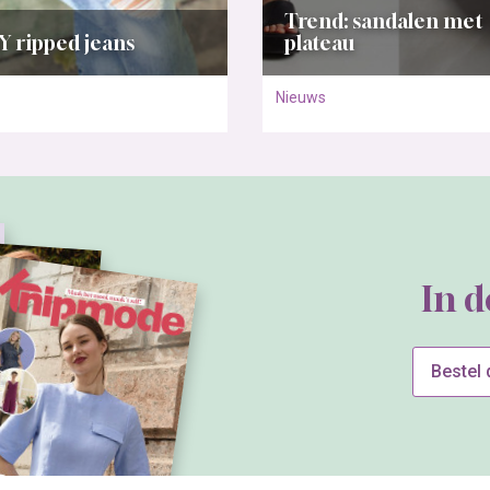
Trend: sandalen met
Y ripped jeans
plateau
Nieuws
In 
Bestel