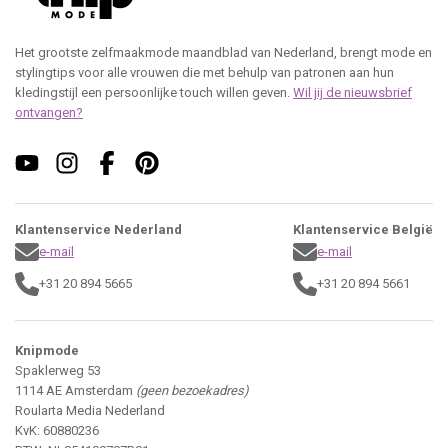
Het grootste zelfmaakmode maandblad van Nederland, brengt mode en
stylingtips voor alle vrouwen die met behulp van patronen aan hun
kledingstijl een persoonlijke touch willen geven.
Wil jij de nieuwsbrief
ontvangen?
Klantenservice Nederland
Klantenservice België
e-mail
e-mail
+31 20 894 5665
+31 20 894 5661
Knipmode
Spaklerweg 53
1114 AE Amsterdam
(geen bezoekadres)
Roularta Media Nederland
KvK: 60880236