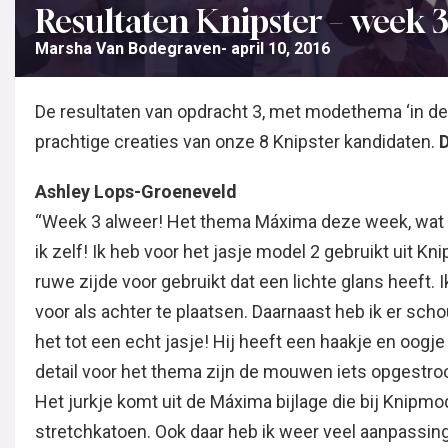
Resultaten Knipster – week 
Marsha Van Bodegraven
april 10, 2016
De resultaten van opdracht 3, met modethema ‘in de st
prachtige creaties van onze 8 Knipster kandidaten.
D
Ashley Lops-Groeneveld
“Week 3 alweer! Het thema Máxima deze week, wat e
ik zelf! Ik heb voor het jasje model 2 gebruikt uit 
ruwe zijde voor gebruikt dat een lichte glans heeft.
voor als achter te plaatsen. Daarnaast heb ik er sch
het tot een echt jasje! Hij heeft een haakje en oogj
detail voor het thema zijn de mouwen iets opgestroo
Het jurkje komt uit de Máxima bijlage die bij Knip
stretchkatoen. Ook daar heb ik weer veel aanpassin