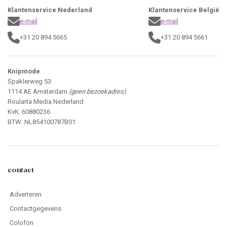
Klantenservice Nederland
Klantenservice België
e-mail
e-mail
+31 20 894 5665
+31 20 894 5661
Knipmode
Spaklerweg 53
1114 AE Amsterdam
(geen bezoekadres)
Roularta Media Nederland
KvK: 60880236
BTW: NL854100787B01
contact
Adverteren
Contactgegevens
Colofon