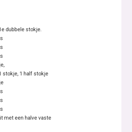
1e dubbele stokje.
es
es
es
e,
1 stokje, 1 half stokje
je
es
es
es
uit met een halve vaste