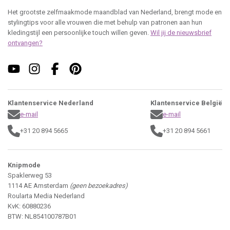
Het grootste zelfmaakmode maandblad van Nederland, brengt mode en
stylingtips voor alle vrouwen die met behulp van patronen aan hun
kledingstijl een persoonlijke touch willen geven.
Wil jij de nieuwsbrief
ontvangen?
Klantenservice Nederland
Klantenservice België
e-mail
e-mail
+31 20 894 5665
+31 20 894 5661
Knipmode
Spaklerweg 53
1114 AE Amsterdam
(geen bezoekadres)
Roularta Media Nederland
KvK: 60880236
BTW: NL854100787B01