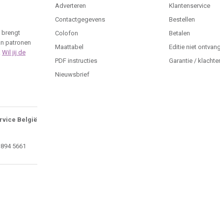
Adverteren
Klantenservice
Contactgegevens
Bestellen
 brengt
Colofon
Betalen
an patronen
Maattabel
Editie niet ontvan
.
Wil jij de
PDF instructies
Garantie / klachte
Nieuwsbrief
rvice België
 894 5661