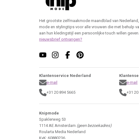
Het grootste zelfmaakmode maandblad van Nederland,
mode en stylingtips voor alle vrouwen die met behulp v
aan hun kledingstijl een persoonlijke touch willen geven
nieuwsbrief ontvangen?
Klantenservice Nederland
Klantense
e-mail
e-mail
+31 20 894 5665
+31 20
Knipmode
Spaklerweg 53
1114 AE Amsterdam
(geen bezoekadres)
Roularta Media Nederland
KvK: 60880236