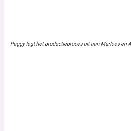
Eén van de prijzen: Een jaar lang gratis fournituren
En nog een prachtige prijs: Dé BERNINA naaimachi
MELD JE AAN VOOR DE NIEUWSB
De inhoud op deze pagina wordt momenteel geblokk