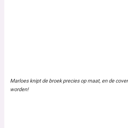
Annicke en Marloes in het
meinummer
Te gast in ons meinummer: Annicke en Marloes, de
winnaressen van tv-programma Door Het Oog Van De
Naald. Annicke: “We zijn natuurlijk onwijs trots...
Lees verder