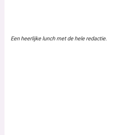
keuzes te respecteren.
Klik hier om jouw cookie-vo
de inhoud te bekijken.
Je kan jouw keuzes op elk moment wijzigen door on
"Cookie-instellingen" te klikken."
Gerelateerde Berichten