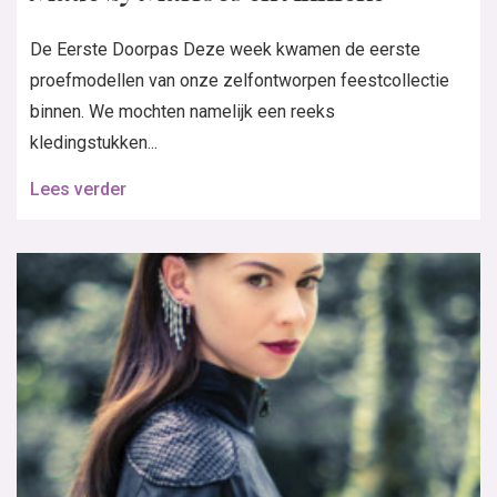
contact
Adverteren
Contactgegevens
Colofon
Maattabel
PDF instructies
Nieuwsbrief
Webshop
Klantenservice
Bestellen
Betalen