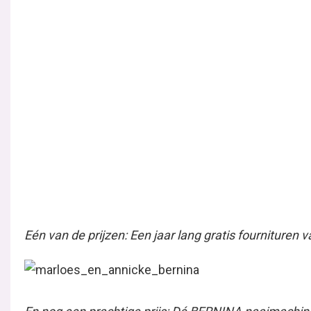
Made by Marloes en Annicke
De Eerste Doorpas Deze week kwamen de eerste
proefmodellen van onze zelfontworpen feestcollectie
binnen. We mochten namelijk een reeks
kledingstukken...
Lees verder