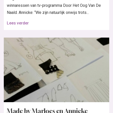
Het grootste zelfmaakmode maandblad van Nederland, brengt mode en
stylingtips voor alle vrouwen die met behulp van patronen aan hun
kledingstijl een persoonlijke touch willen geven.
Wil jij de nieuwsbrief
ontvangen?
Klantenservice Nederland
Klantenservice België
e-mail
e-mail
+31 20 894 5665
+31 20 894 5661
Knipmode
Spaklerweg 53
1114 AE Amsterdam
(geen bezoekadres)
Roularta Media Nederland
KvK: 60880236
BTW: NL854100787B01