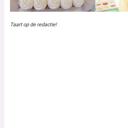
Taart op de redactie!
Peggy legt het productieproces uit aan Marloes en 
Een heerlijke lunch met de hele redactie.
Marloes knipt de broek precies op maat, en de cove
worden!