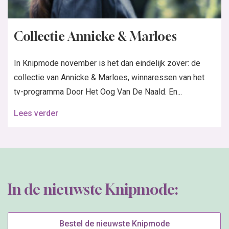
Editie niet ontvangen?
Garantie / klachten
Veilig winkelen
Gebruiksvoorwaarden
Privacy beleid
Cookie Informatie
Leveringsvoorwaarden
Spelvoorwaarden
Copyright 2025 Roularta Media Nederland
© 2026 - Roularta Media Nederland