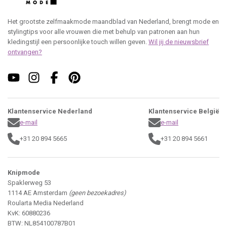
Het grootste zelfmaakmode maandblad van Nederland, brengt mode en
stylingtips voor alle vrouwen die met behulp van patronen aan hun
kledingstijl een persoonlijke touch willen geven.
Wil jij de nieuwsbrief
ontvangen?
Klantenservice Nederland
Klantenservice België
e-mail
e-mail
+31 20 894 5665
+31 20 894 5661
Knipmode
Spaklerweg 53
1114 AE Amsterdam
(geen bezoekadres)
Roularta Media Nederland
KvK: 60880236
BTW: NL854100787B01