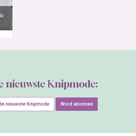
ie
de nieuwste Knipmode:
 de nieuwste Knipmode
Word abonnee