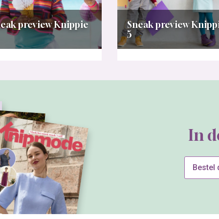
eak preview Knippie
Sneak preview Knipp
5
In 
Bestel