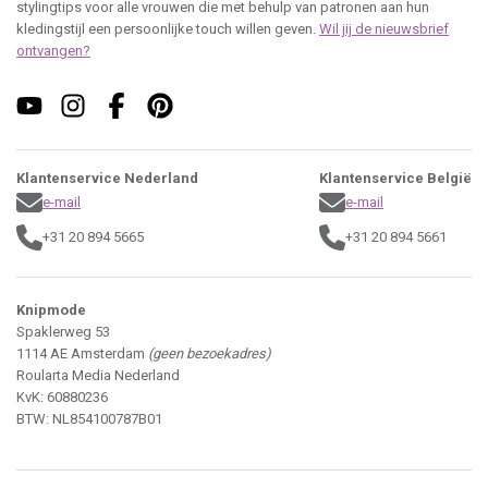
stylingtips voor alle vrouwen die met behulp van patronen aan hun
kledingstijl een persoonlijke touch willen geven.
Wil jij de nieuwsbrief
ontvangen?
Klantenservice Nederland
Klantenservice België
e-mail
e-mail
+31 20 894 5665
+31 20 894 5661
Knipmode
Spaklerweg 53
1114 AE Amsterdam
(geen bezoekadres)
Roularta Media Nederland
KvK: 60880236
BTW: NL854100787B01