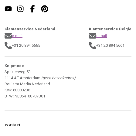
Klantenservice Nederland
Klantenservice België
e-mail
e-mail
+31 20 894 5665
+31 20 894 5661
Knipmode
Spaklerweg 53
1114 AE Amsterdam
(geen bezoekadres)
Roularta Media Nederland
KvK: 60880236
BTW: NL854100787B01
contact