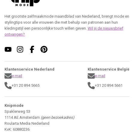
Het grootste zelfmaakmode maandblad van Nederland, brengt mode en
stylingtips voor alle vrouwen die met behulp van patronen aan hun
kledingstijl een persoonlijke touch willen geven.
Wil jij de nieuwsbrief
ontvangen?
Klantenservice Nederland
Klantenservice België
e-mail
e-mail
+31 20 894 5665
+31 20 894 5661
Knipmode
Spaklerweg 53
1114 AE Amsterdam
(geen bezoekadres)
Roularta Media Nederland
KvK: 60880236