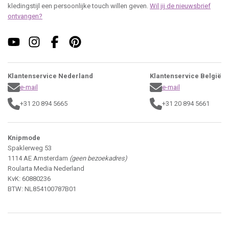
kledingstijl een persoonlijke touch willen geven.
Wil jij de nieuwsbrief
ontvangen?
Klantenservice Nederland
Klantenservice België
e-mail
e-mail
+31 20 894 5665
+31 20 894 5661
Knipmode
Spaklerweg 53
1114 AE Amsterdam
(geen bezoekadres)
Roularta Media Nederland
KvK: 60880236
BTW: NL854100787B01