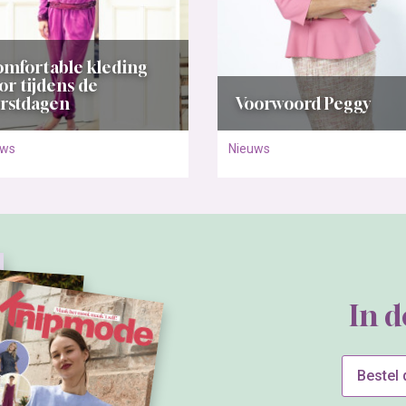
mfortable kleding
or tijdens de
rstdagen
Voorwoord Peggy
uws
Nieuws
In 
Bestel