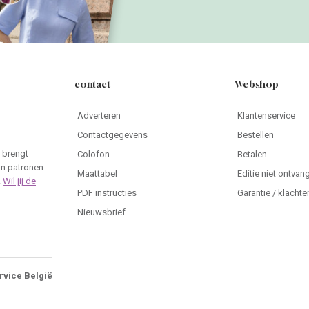
contact
Webshop
Adverteren
Klantenservice
Contactgegevens
Bestellen
 brengt
Colofon
Betalen
an patronen
Maattabel
Editie niet ontvan
.
Wil jij de
PDF instructies
Garantie / klachte
Nieuwsbrief
rvice België