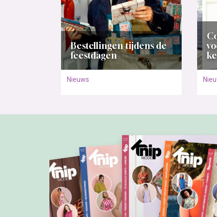
Co
Bestellingen tijdens de
vo
feestdagen
ke
Nieuws
Nie