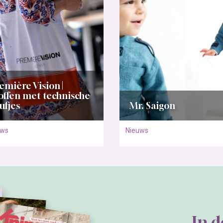
emière Vision |
offen met technische
ufjes
Mr. Saigon
uws
Nieuws
In 