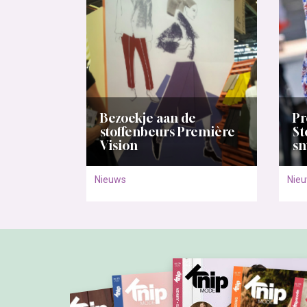
Bezoekje aan de
Pr
stoffenbeurs Première
St
Vision
sn
Nieuws
Nie