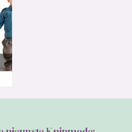
de nieuwste Knipmode: