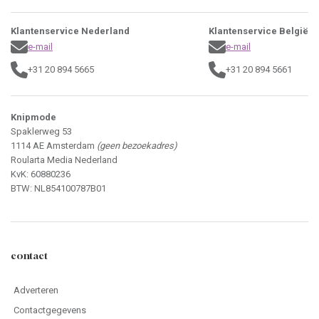
Klantenservice Nederland
Klantenservice België
e-mail
e-mail
+31 20 894 5665
+31 20 894 5661
Knipmode
Spaklerweg 53
1114 AE Amsterdam
(geen bezoekadres)
Roularta Media Nederland
KvK: 60880236
BTW: NL854100787B01
contact
Adverteren
Contactgegevens