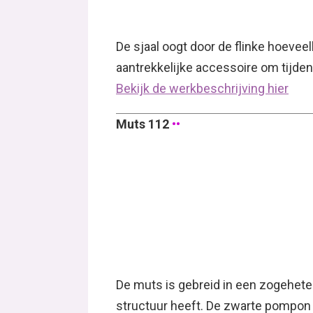
De sjaal oogt door de flinke hoevee
aantrekkelijke accessoire om tijde
Bekijk de werkbeschrijving hier
Muts 112
••
De muts is gebreid in een zogehete
structuur heeft. De zwarte pompon 
Bekijk de werkbeschrijving hier
Col 113
••