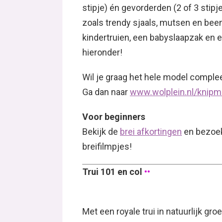
stipje) én gevorderden (2 of 3 stip
zoals trendy sjaals, mutsen en bee
kindertruien, een babyslaapzak en e
hieronder!
Wil je graag het hele model complee
Ga dan naar
www.wolplein.nl/knip
Voor beginners
Bekijk de
brei afkortingen
en bezoe
breifilmpjes!
Trui 101 en col
••
Met een royale trui in natuurlijk groe