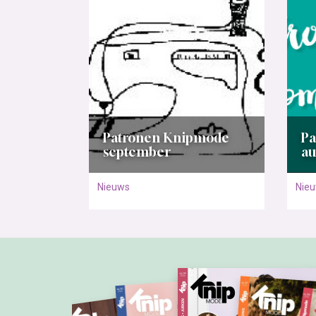
Patronen Knipmode
P
september
au
Nieuws
Nie