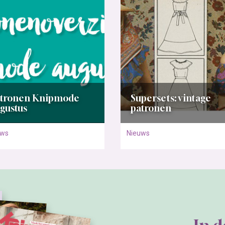
atronen Knipmode
Supersets: vintage
gustus
patronen
uws
Nieuws