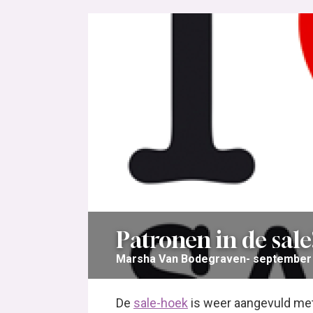
Patronen in de sale
Marsha Van Bodegraven
september 
De
sale-hoek
is weer aangevuld met 