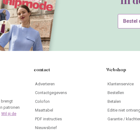
In 
Bestel
contact
Webshop
Adverteren
Klantenservice
Contactgegevens
Bestellen
 brengt
Colofon
Betalen
an patronen
Maattabel
Editie niet ontvan
.
Wil jij de
PDF instructies
Garantie / klachte
Nieuwsbrief