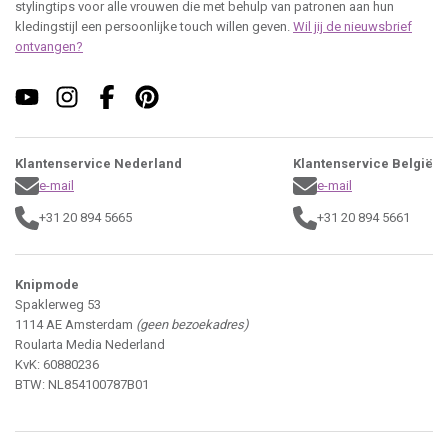
stylingtips voor alle vrouwen die met behulp van patronen aan hun
kledingstijl een persoonlijke touch willen geven.
Wil jij de nieuwsbrief
ontvangen?
Klantenservice Nederland
Klantenservice België
e-mail
e-mail
+31 20 894 5665
+31 20 894 5661
Knipmode
Spaklerweg 53
1114 AE Amsterdam
(geen bezoekadres)
Roularta Media Nederland
KvK: 60880236
BTW: NL854100787B01