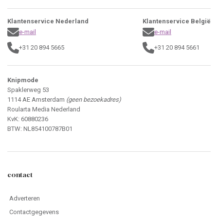
Klantenservice Nederland
Klantenservice België
e-mail
e-mail
+31 20 894 5665
+31 20 894 5661
Knipmode
Spaklerweg 53
1114 AE Amsterdam
(geen bezoekadres)
Roularta Media Nederland
KvK: 60880236
BTW: NL854100787B01
contact
Adverteren
Contactgegevens