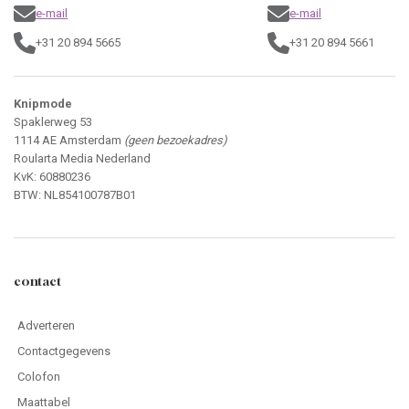
e-mail
e-mail
+31 20 894 5665
+31 20 894 5661
Knipmode
Spaklerweg 53
1114 AE Amsterdam
(geen bezoekadres)
Roularta Media Nederland
KvK: 60880236
BTW: NL854100787B01
contact
Adverteren
Contactgegevens
Colofon
Maattabel