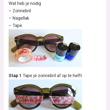
Wat heb je nodig
– Zonnebril
– Nagellak
– Tape
Stap 1
Tape je zonnebril af op te helft.