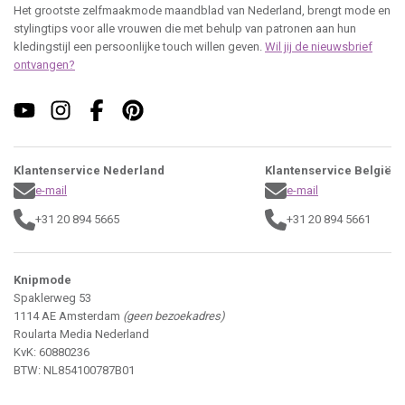
Het grootste zelfmaakmode maandblad van Nederland, brengt mode en
stylingtips voor alle vrouwen die met behulp van patronen aan hun
kledingstijl een persoonlijke touch willen geven.
Wil jij de nieuwsbrief
ontvangen?
Klantenservice Nederland
Klantenservice België
e-mail
e-mail
+31 20 894 5665
+31 20 894 5661
Knipmode
Spaklerweg 53
1114 AE Amsterdam
(geen bezoekadres)
Roularta Media Nederland
KvK: 60880236
BTW: NL854100787B01