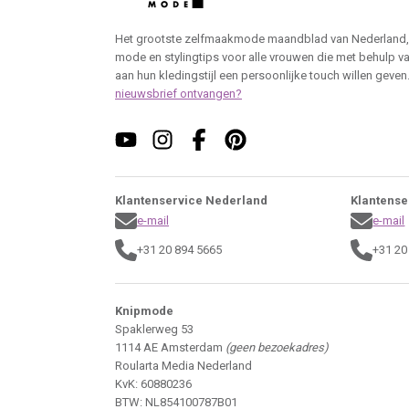
Het grootste zelfmaakmode maandblad van Nederland,
mode en stylingtips voor alle vrouwen die met behulp v
aan hun kledingstijl een persoonlijke touch willen geven
nieuwsbrief ontvangen?
Klantenservice Nederland
Klantense
e-mail
e-mail
+31 20 894 5665
+31 20
Knipmode
Spaklerweg 53
1114 AE Amsterdam
(geen bezoekadres)
Roularta Media Nederland
KvK: 60880236
BTW: NL854100787B01