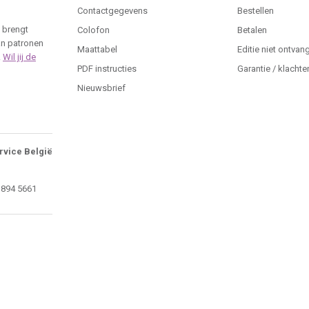
Contactgegevens
Bestellen
 brengt
Colofon
Betalen
an patronen
Maattabel
Editie niet ontvan
.
Wil jij de
PDF instructies
Garantie / klachte
Nieuwsbrief
rvice België
 894 5661