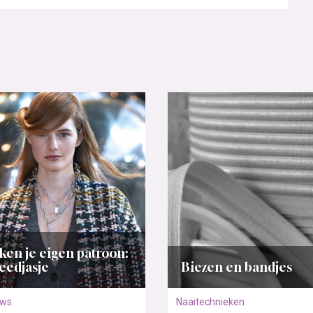
ken je eigen patroon:
eedjasje
Biezen en bandjes
uws
Naaitechnieken