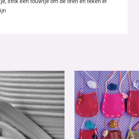
je, strik een touwtje om de oren en teken er
ijn