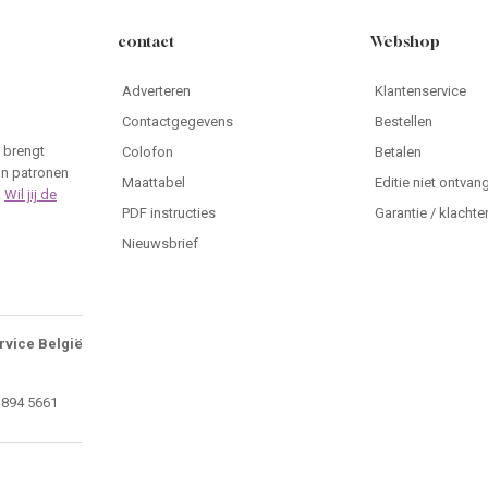
contact
Webshop
Adverteren
Klantenservice
Contactgegevens
Bestellen
 brengt
Colofon
Betalen
an patronen
Maattabel
Editie niet ontvan
.
Wil jij de
PDF instructies
Garantie / klachte
Nieuwsbrief
rvice België
 894 5661