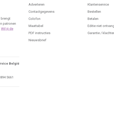
Adverteren
Klantenservice
Contactgegevens
Bestellen
 brengt
Colofon
Betalen
an patronen
Maattabel
Editie niet ontvan
.
Wil jij de
PDF instructies
Garantie / klachte
Nieuwsbrief
rvice België
 894 5661