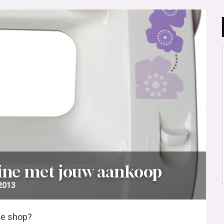
ine met jouw aankoop
 2013
nze shop?