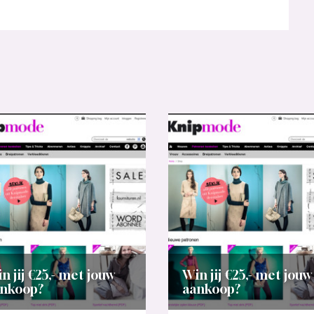
n jij €25,- met jouw
Win jij €25,- met jouw
nkoop?
aankoop?