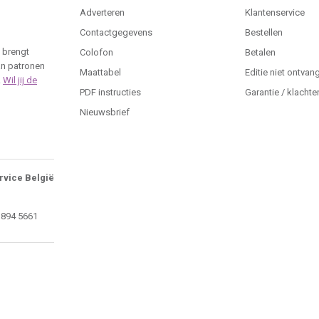
Adverteren
Klantenservice
Contactgegevens
Bestellen
 brengt
Colofon
Betalen
an patronen
Maattabel
Editie niet ontvan
.
Wil jij de
PDF instructies
Garantie / klachte
Nieuwsbrief
rvice België
 894 5661