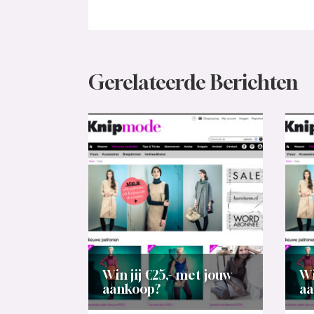
Gerelateerde Berichten
Win jij €25,- met jouw
Wi
aankoop?
aa